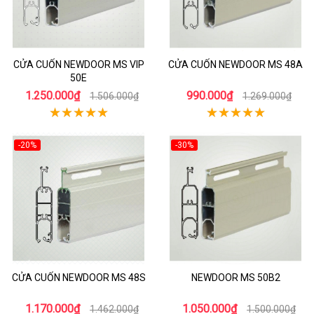
CỬA CUỐN NEWDOOR MS VIP
CỬA CUỐN NEWDOOR MS 48A
50E
1.250.000₫
990.000₫
1.506.000₫
1.269.000₫
-20%
-30%
CỬA CUỐN NEWDOOR MS 48S
NEWDOOR MS 50B2
1.170.000₫
1.050.000₫
1.462.000₫
1.500.000₫