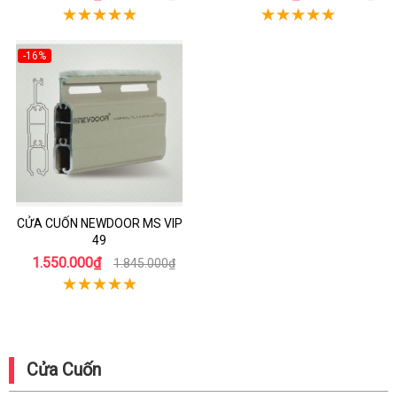
-16%
CỬA CUỐN NEWDOOR MS VIP
49
1.550.000₫
1.845.000₫
Cửa Cuốn