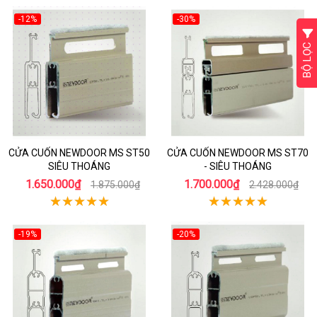
-12%
-30%
BỘ LỌC
CỬA CUỐN NEWDOOR MS ST50
CỬA CUỐN NEWDOOR MS ST70
SIÊU THOÁNG
- SIÊU THOÁNG
1.650.000₫
1.700.000₫
1.875.000₫
2.428.000₫
-19%
-20%