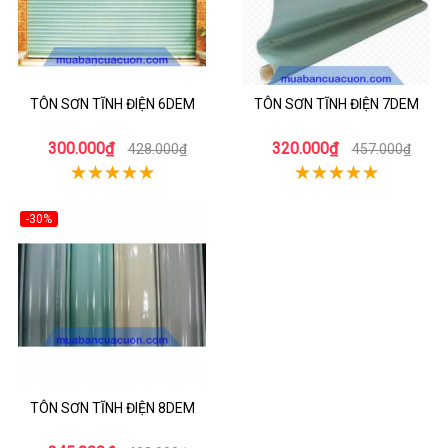
TÔN SƠN TĨNH ĐIỆN 6DEM
TÔN SƠN TĨNH ĐIỆN 7DEM
300.000₫
320.000₫
428.000₫
457.000₫
-30%
TÔN SƠN TĨNH ĐIỆN 8DEM