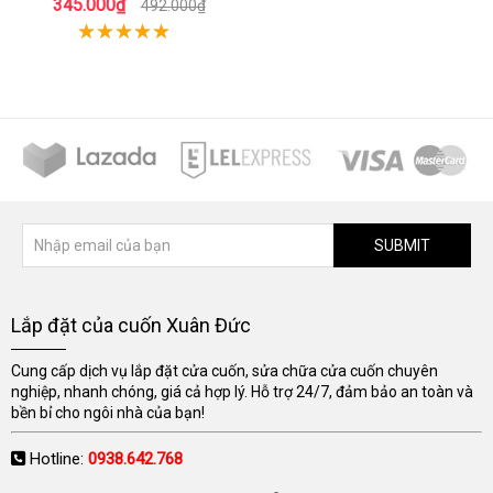
345.000₫
492.000₫
SUBMIT
Lắp đặt của cuốn Xuân Đức
Cung cấp dịch vụ lắp đặt cửa cuốn, sửa chữa cửa cuốn chuyên
nghiệp, nhanh chóng, giá cả hợp lý. Hỗ trợ 24/7, đảm bảo an toàn và
bền bỉ cho ngôi nhà của bạn!
Hotline:
0938.642.768