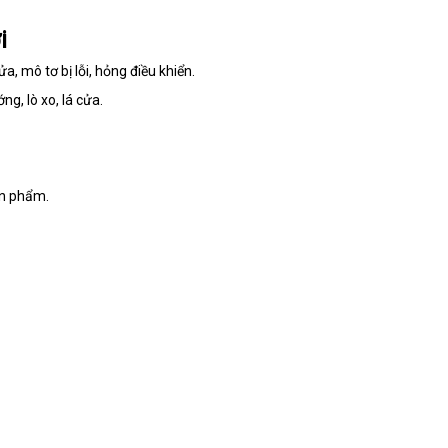
i
 mô tơ bị lỗi, hỏng điều khiển.
ng, lò xo, lá cửa.
ản phẩm.