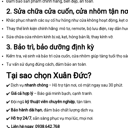
Đảm bảo sản phẩm chính hãng, bền đẹp, an toàn.
2. Sửa chữa cửa cuốn, cửa nhôm tận nơ
Khắc phục nhanh các sự cố hư hỏng như cửa không hoạt động, kẹt cửa,
Thay thế linh kiện chính hãng: mô tơ, remote, bộ lưu điện, ray dẫn hướ
Sửa chữa cửa nhôm kính bị xệ, kẹt, hỏng bản lề, thay kính vỡ.
3. Bảo trì, bảo dưỡng định kỳ
Kiểm tra, vệ sinh và bảo trì cửa cuốn, cửa nhôm giúp tăng tuổi thọ s
Tư vấn sử dụng đúng cách, đảm bảo an toàn.
Tại sao chọn Xuân Đức?
✔️ Dịch vụ
nhanh chóng
– Hỗ trợ tận nơi, có mặt ngay sau 30 phút.
✔️
Giá cả hợp lý
– Báo giá minh bạch, cạnh tranh.
✔️ Đội ngũ
kỹ thuật viên chuyên nghiệp
, tận tâm.
✔️
Bảo hành dài hạn
, đảm bảo chất lượng dịch vụ.
✔️
Hỗ trợ 24/7
, sẵn sàng phục vụ mọi lúc, mọi nơi.
📞
Liên hệ ngay:
0938.642.768