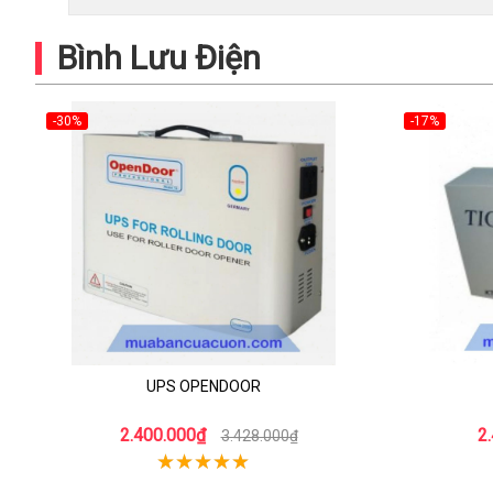
Bình Lưu Điện
-30%
-17%
UPS OPENDOOR
2.400.000₫
2
3.428.000₫