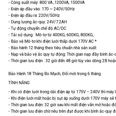
- Công suất máy: 800 VA ,1200VA
kho
, 1500VA
- Điện áp đầu vào: 170 ~ 240V/50Hz
hàng
- Điện áp đầu ra: 220V/50Hz
- Dung lượng ắc-quy: 24V/7.2AH
- Tự động chuyển chế độ AC/DC
- Tải sử dụng : Mô-tơ từ 400KG
khuyến
, 600KG
chợ
, 800KG,..
- Bảo vệ Mô-tơ khi điện lưới thấp dưới 170V AC *
mãi
- Bảo hành 12 tháng theo tiêu chuẩn nhà sản xuất
- Nạp
khuyến
và bảo vệ ắc quy tự động: Thời gian nạp đầy bình ắc-q
- Thời gian lưu điện : 32 giờ đến 48 giờ tùy vào dòng 2B
mãi
hàn
hoặc
giả
Bảo Hành 18 Tháng Bo Mạch, Đổi mới trong 6 tháng
TÍNH NĂNG
-
ở
Khi có điện lưới trong dải điện áp từ 175V – 240V
shopee
thì máy
-
đâu
giá
Khi điện lưới mất
vận
hoặc bị sụt áp xuống dưới 170V máy
đắt
sẽ 
- Thời gian lưu điện: 32 giờ sau khi mất điện
uy
rẻ
chuyển
chiết
vẫn mở
nhập
hoặc đ
nhấ
- Thời gian lưu điện chờ nêu trên đạt
tín
Đài
được khi bình ắc-quy
khấu
khẩu
s
đ