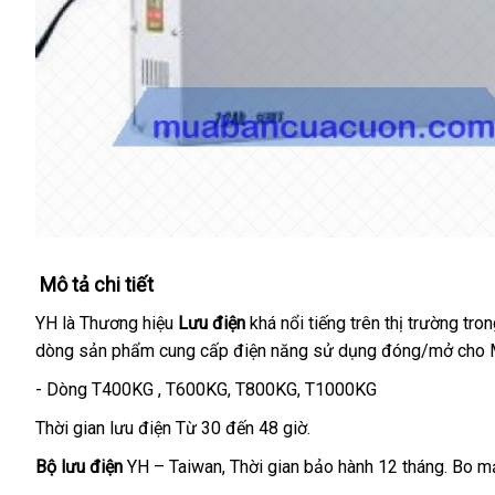
Mô tả chi tiết
YH là Thương hiệu
Lưu điện
gần
khá nổi tiếng trên thị trường tro
dòng sản phẩm cung cấp điện năng sử dụng đóng/mở cho M
nhất
- Dòng T400KG
miễn
, T600KG
nhanh
, T800KG
phản
, T1000KG
phí
nhất
hồi
Thời gian lưu điện Từ 30 đến 48 giờ.
Bộ lưu điện
YH – Taiwan
Mỹ
, Thời gian bảo hành 12 tháng
giao
. Bo m
hàng