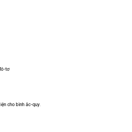
Mô-tơ
iện cho bình ắc-quy
Đức
.