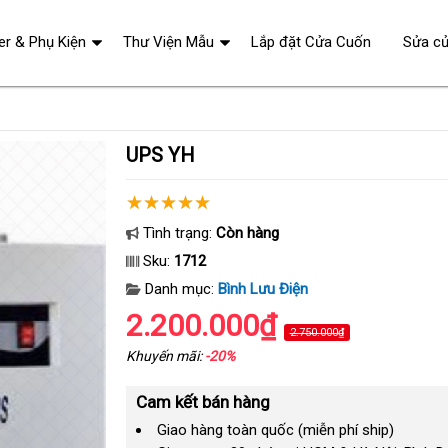
er & Phụ Kiện
Thư Viện Mẫu
Lắp đặt Cửa Cuốn
Sửa c
UPS YH
Tình trạng:
Còn hàng
Sku:
1712
Danh mục:
Bình Lưu Điện
2.200.000₫
2.750.000₫
Khuyến mãi:
-20%
Cam kết bán hàng
Giao hàng toàn quốc (miễn phí ship)