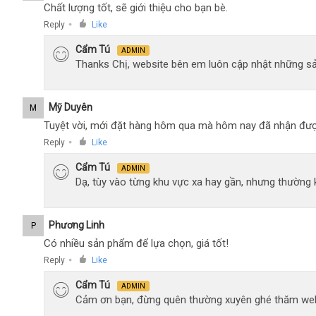
Chất lượng tốt, sẽ giới thiệu cho bạn bè.
Reply
Like
●
Cẩm Tú
ADMIN
Thanks Chị, website bên em luôn cập nhật những sả
Mỹ Duyên
M
Tuyệt vời, mới đặt hàng hôm qua mà hôm nay đã nhận đượ
Reply
Like
●
Cẩm Tú
ADMIN
Dạ, tùy vào từng khu vực xa hay gần, nhưng thường
Phương Linh
P
Có nhiều sản phẩm để lựa chọn, giá tốt!
Reply
Like
●
Cẩm Tú
ADMIN
Cảm ơn bạn, đừng quên thường xuyên ghé thăm web