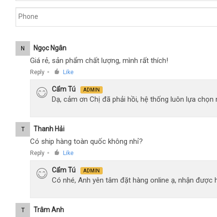
Ngọc Ngân
N
Giá rẻ, sản phẩm chất lượng, mình rất thích!
Reply
Like
●
Cẩm Tú
ADMIN
Dạ, cảm ơn Chị đã phải hồi, hệ thống luôn lựa chọ
Thanh Hải
T
Có ship hàng toàn quốc không nhỉ?
Reply
Like
●
Cẩm Tú
ADMIN
Có nhé, Anh yên tâm đặt hàng online ạ, nhận được h
Trâm Anh
T