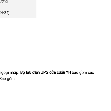
Dương
24/24)
 ngoại nhập.
Bộ lưu điện UPS cửa cuốn YH
amazon
bao gồm
nơi
các
 Bao gồm :
bán
âu