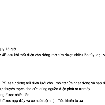
uy 16 giờ.
g
 4B sau khi mất điện
mới
vẫn đóng-mở cửa
thanh
được nhiều lần tùy loại 
nhất
lý
 UPS
lắp
sẽ tự động nối điện lưới cho mô-tơ cửa hoạt động
mua
và nạp đ
tự chuyển mạch cho cửa dùng nguồn điện phát ra từ máy
đặt
mua
.
sắm
óng
t
thảo
được nhiều lần
dễ
.
hàng
hopee
ã
có
được nạp đầy
luận
ở
và có nuôi bộ nhận điều khiển từ xa
dàng
miễn
.