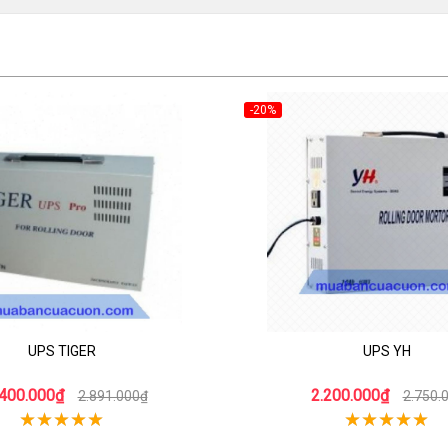
-20%
UPS TIGER
UPS YH
.400.000₫
2.200.000₫
2.891.000₫
2.750.