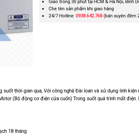
Giao trong 30 phút tại HCM & Hà Nội, Bình 
Che tên sản phẩm khi giao hàng
24/7 Hotline:
0938.642.768
(bán xuyên đêm 
ng suốt thời gian qua
ăn
, Với công nghệ Đài loan
bình
và sử dụng linh kiện
otor (Bộ động cơ điện cửa cuốn) Trong suốt
trộm
luận
nhận
quá trình mất điện
ở
.
hàng
đ
ạch 18 tháng