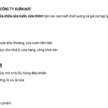
nên
đâu
phí
chọn
uy
– CÔNG TY XUÂN ĐỨC
tín
 sửa chữa cửa cuốn, cửa nhôm
tận nơi, cam kết chất lượng và giá cả hợp lý
cuốn khe thoáng, cửa cuốn tấm liền.
c cho nhà ở, cửa hàng, công trình lớn.
i
 mô tơ bị lỗi, hỏng điều khiển.
ng, lò xo, lá cửa.
ản phẩm.