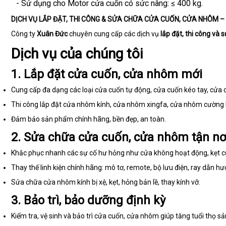
- Sử dụng cho Motor cửa cuốn có sức nâng: ≤ 400 kg.
Loan
DỊCH VỤ LẮP ĐẶT, THI CÔNG & SỬA CHỮA CỬA CUỐN, CỬA NHÔM 
Công ty
Xuân Đức
chuyên cung cấp các dịch vụ
lắp đặt, thi công và
Dịch vụ của chúng tôi
1. Lắp đặt cửa cuốn, cửa nhôm mới
Cung cấp đa dạng các loại cửa cuốn tự động, cửa cuốn kéo tay, cửa 
Thi công lắp đặt cửa nhôm kính, cửa nhôm xingfa, cửa nhôm cường lự
Đảm bảo sản phẩm chính hãng, bền đẹp, an toàn.
2. Sửa chữa cửa cuốn, cửa nhôm tận nơ
Khắc phục nhanh các sự cố hư hỏng như cửa không hoạt động, kẹt cửa,
Thay thế linh kiện chính hãng: mô tơ, remote, bộ lưu điện, ray dẫn hướ
Sửa chữa cửa nhôm kính bị xệ, kẹt, hỏng bản lề, thay kính vỡ.
3. Bảo trì, bảo dưỡng định kỳ
Kiểm tra, vệ sinh và bảo trì cửa cuốn, cửa nhôm giúp tăng tuổi thọ s