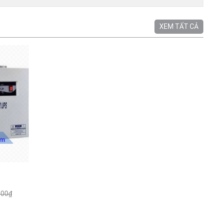
XEM TẤT CẢ
000₫