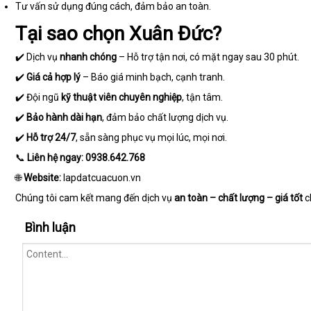
Tư vấn sử dụng đúng cách, đảm bảo an toàn.
Tại sao chọn Xuân Đức?
✔️ Dịch vụ
nhanh chóng
– Hỗ trợ tận nơi, có mặt ngay sau 30 phút.
✔️
Giá cả hợp lý
– Báo giá minh bạch, cạnh tranh.
✔️ Đội ngũ
kỹ thuật viên chuyên nghiệp
, tận tâm.
✔️
Bảo hành dài hạn
, đảm bảo chất lượng dịch vụ.
✔️
Hỗ trợ 24/7
, sẵn sàng phục vụ mọi lúc, mọi nơi.
📞
Liên hệ ngay:
0938.642.768
🌐
Website:
lapdatcuacuon.vn
Chúng tôi cam kết mang đến dịch vụ
an toàn – chất lượng – giá tốt
c
Bình luận