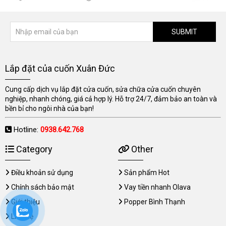
SUBMIT
Lắp đặt của cuốn Xuân Đức
Cung cấp dịch vụ lắp đặt cửa cuốn, sửa chữa cửa cuốn chuyên
nghiệp, nhanh chóng, giá cả hợp lý. Hỗ trợ 24/7, đảm bảo an toàn và
bền bỉ cho ngôi nhà của bạn!
Hotline:
0938.642.768
Category
Other
Điều khoản sử dụng
Sản phẩm Hot
Chính sách bảo mật
Vay tiền nhanh Olava
Giới thiệu
Popper Bình Thạnh
Liên hệ