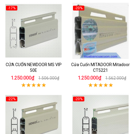
-17%
-20%
CỬA CUỐN NEWDOOR MS VIP
Cửa Cuốn MITADOOR Mitadoor
50E
CT5221
1.250.000₫
1.250.000₫
1.506.000₫
1.562.000₫
-22%
-20%