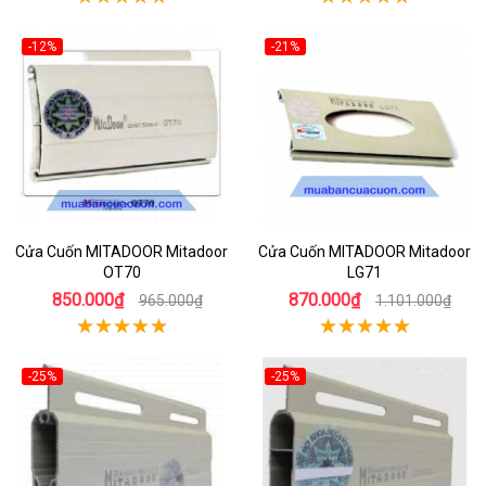
-12%
-21%
Cửa Cuốn MITADOOR Mitadoor
Cửa Cuốn MITADOOR Mitadoor
OT70
LG71
850.000₫
870.000₫
965.000₫
1.101.000₫
-25%
-25%