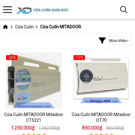
Cửa Cuốn
Cửa Cuốn MITADOOR
-20%
-12%
Cửa Cuốn MITADOOR Mitadoor
Cửa Cuốn MITADOOR Mitadoor
CT5221
OT70
1.250.000₫
850.000₫
1.562.000₫
965.000₫