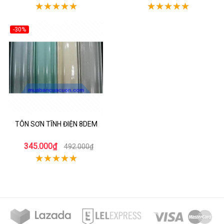
-30%
TÔN SƠN TĨNH ĐIỆN 8DEM
345.000₫
492.000₫