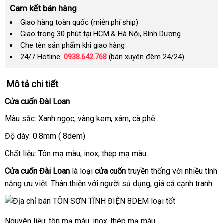
Cam kết bán hàng
Giao hàng toàn quốc (miễn phí ship)
Giao trong 30 phút tại HCM & Hà Nội, Bình Dương
Che tên sản phẩm khi giao hàng
24/7 Hotline:
0938.642.768
(bán xuyên đêm 24/24)
Mô tả chi tiết
Cửa cuốn Đài Loan
Màu sắc: Xanh ngọc
dịch
, vàng kem
giá
, xám
có
, cà phê...
vụ
rẻ
nên
Độ dày: 0.8mm ( 8dem)
mua
Chất liệu: Tôn mạ màu
giảm
, inox
gần
, thép mạ màu...
giá
nhất
Cửa cuốn Đài Loan
là loại
cửa cuốn
truyền thống
ở
với nhiều tính
năng ưu việt
đã
. Thân thiện
xuất
với người sủ dụng
Đức
, giá cả cạnh tranh.
đâu
qua
khẩu
sử
Nguyên liệu: tôn mạ màu
dụng
tốt
, inox
đổi
, thép mạ màu....