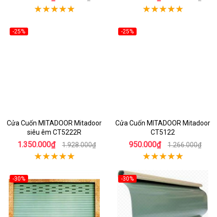
-25%
-25%
Cửa Cuốn MITADOOR Mitadoor
Cửa Cuốn MITADOOR Mitadoor
siêu êm CT5222R
CT5122
1.350.000₫
950.000₫
1.928.000₫
1.266.000₫
-30%
-30%