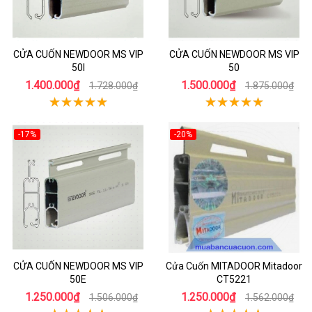
CỬA CUỐN NEWDOOR MS VIP
CỬA CUỐN NEWDOOR MS VIP
50I
50
1.400.000₫
1.500.000₫
1.728.000₫
1.875.000₫
-17%
-20%
CỬA CUỐN NEWDOOR MS VIP
Cửa Cuốn MITADOOR Mitadoor
50E
CT5221
1.250.000₫
1.250.000₫
1.506.000₫
1.562.000₫