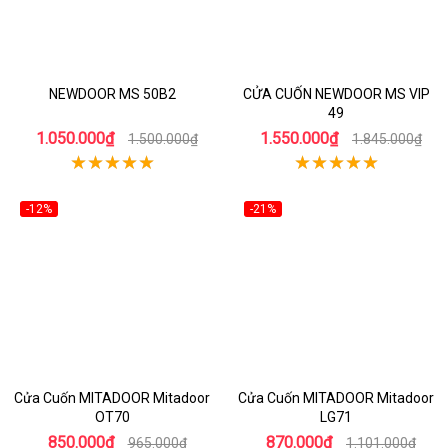
NEWDOOR MS 50B2
CỬA CUỐN NEWDOOR MS VIP
49
1.050.000₫
1.550.000₫
1.500.000₫
1.845.000₫
-12%
-21%
Cửa Cuốn MITADOOR Mitadoor
Cửa Cuốn MITADOOR Mitadoor
OT70
LG71
850.000₫
870.000₫
965.000₫
1.101.000₫