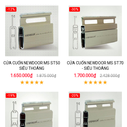
-12%
-30%
CỬA CUỐN NEWDOOR MS ST50
CỬA CUỐN NEWDOOR MS ST70
SIÊU THOÁNG
- SIÊU THOÁNG
1.650.000₫
1.700.000₫
1.875.000₫
2.428.000₫
-19%
-20%