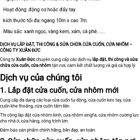
nhất
trả
Hoạt động: động cơ
danh
hoặc đẩy tay.
sách
kích thước tối đa: ngang 10m x cao 7m.
Màu sắc: xanh ngọc
Mỹ
, vàng kem
tổng
, xám
xuất
, cà phê.........
hợp
khẩu
DỊCH VỤ LẮP ĐẶT, THI CÔNG & SỬA CHỮA CỬA CUỐN, CỬA NHÔM –
CÔNG TY XUÂN ĐỨC
Công ty
Xuân Đức
chuyên cung cấp các dịch vụ
lắp đặt, thi công và sửa
chữa cửa cuốn, cửa nhôm
tận nơi, cam kết chất lượng và giá cả hợp lý.
Dịch vụ của chúng tôi
1. Lắp đặt cửa cuốn, cửa nhôm mới
Cung cấp đa dạng các loại cửa cuốn tự động, cửa cuốn kéo tay, cửa
cuốn khe thoáng, cửa cuốn tấm liền.
Thi công lắp đặt cửa nhôm kính, cửa nhôm xingfa, cửa nhôm cường lực
cho nhà ở, cửa hàng, công trình lớn.
Đảm bảo sản phẩm chính hãng, bền đẹp, an toàn.