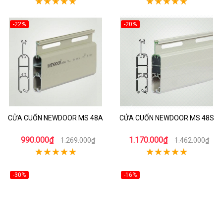
-22%
-20%
CỬA CUỐN NEWDOOR MS 48A
CỬA CUỐN NEWDOOR MS 48S
990.000₫
1.170.000₫
1.269.000₫
1.462.000₫
-30%
-16%