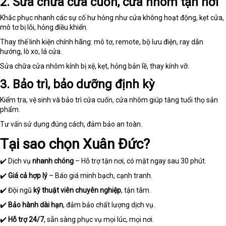
2. Sửa chữa cửa cuốn, cửa nhôm tận nơi
Khắc phục nhanh các sự cố hư hỏng như cửa không hoạt động, kẹt cửa,
mô tơ bị lỗi, hỏng điều khiển.
Thay thế linh kiện chính hãng: mô tơ, remote, bộ lưu điện, ray dẫn
hướng, lò xo, lá cửa.
Sửa chữa cửa nhôm kính bị xệ, kẹt, hỏng bản lề, thay kính vỡ.
3. Bảo trì, bảo dưỡng định kỳ
Kiểm tra, vệ sinh và bảo trì cửa cuốn, cửa nhôm giúp tăng tuổi thọ sản
phẩm.
Tư vấn sử dụng đúng cách, đảm bảo an toàn.
Tại sao chọn Xuân Đức?
✔️ Dịch vụ
nhanh chóng
– Hỗ trợ tận nơi, có mặt ngay sau 30 phút.
✔️
Giá cả hợp lý
– Báo giá minh bạch, cạnh tranh.
✔️ Đội ngũ
kỹ thuật viên chuyên nghiệp
, tận tâm.
✔️
Bảo hành dài hạn
, đảm bảo chất lượng dịch vụ.
✔️
Hỗ trợ 24/7
, sẵn sàng phục vụ mọi lúc, mọi nơi.