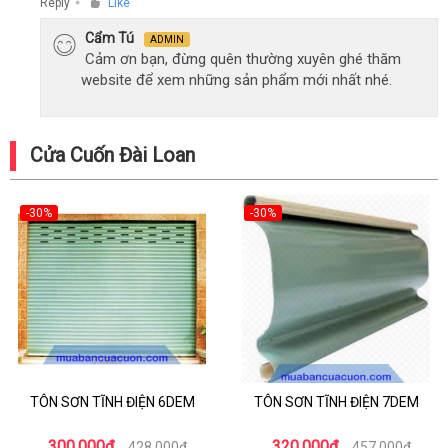
Reply
Like
●
Cẩm Tú
ADMIN
Cảm ơn bạn, đừng quên thường xuyên ghé thăm
website để xem những sản phẩm mới nhất nhé.
Cửa Cuốn Đài Loan
-30%
-30%
TÔN SƠN TĨNH ĐIỆN 6DEM
TÔN SƠN TĨNH ĐIỆN 7DEM
300.000₫
320.000₫
428.000₫
457.000₫