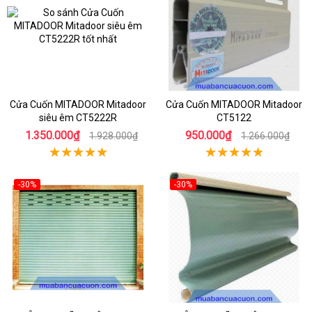
Cửa Cuốn MITADOOR Mitadoor
Cửa Cuốn MITADOOR Mitadoor
siêu êm CT5222R
CT5122
1.350.000₫
950.000₫
1.928.000₫
1.266.000₫
-30%
-30%