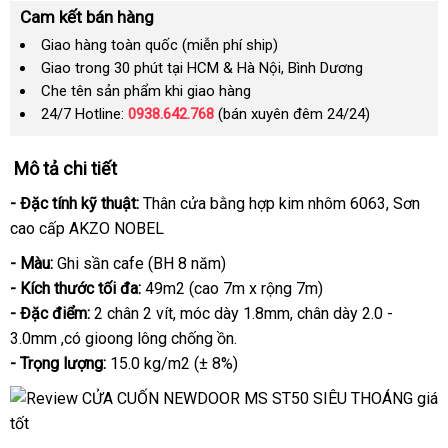
Cam kết bán hàng
Giao hàng toàn quốc (miễn phí ship)
Giao trong 30 phút tại HCM & Hà Nội, Bình Dương
Che tên sản phẩm khi giao hàng
24/7 Hotline:
0938.642.768
(bán xuyên đêm 24/24)
Mô tả chi tiết
- Đặc tính kỹ thuật:
Thân cửa bằng hợp kim nhôm 6063
đặt
, Sơn
cao cấp AKZO NOBEL
hàng
- Màu:
Ghi sần cafe (BH 8 năm)
- Kích thước tối đa:
49m2 (cao 7m x rộng 7m)
- Đặc điểm:
2 chân 2 vít
vận
, móc dày 1.8mm
cao
, chân dày 2.0 -
3.0mm ,có gioong lông chống ồn.
chuyển
cấp
- Trọng lượng:
15.0 kg/m2 (± 8%)