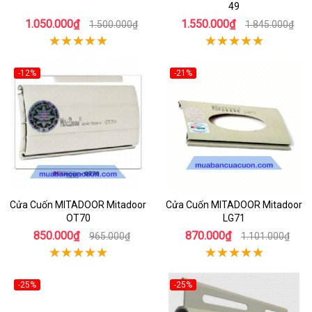
49
1.050.000₫
1.550.000₫
1.500.000₫
1.845.000₫
-12%
-21%
Cửa Cuốn MITADOOR Mitadoor
Cửa Cuốn MITADOOR Mitadoor
OT70
LG71
850.000₫
870.000₫
965.000₫
1.101.000₫
-25%
-25%