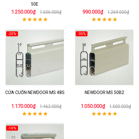
50E
1.250.000₫
990.000₫
1.506.000₫
1.269.000₫
-20%
-30%
CỬA CUỐN NEWDOOR MS 48S
NEWDOOR MS 50B2
1.170.000₫
1.050.000₫
1.462.000₫
1.500.000₫
-16%