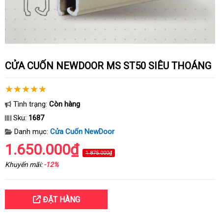
CỬA CUỐN NEWDOOR MS ST50 SIÊU THOÁNG
Tình trạng:
Còn hàng
Sku:
1687
Danh mục:
Cửa Cuốn NewDoor
1.650.000₫
1.875.000₫
Khuyến mãi:
-12%
ĐẶT HÀNG