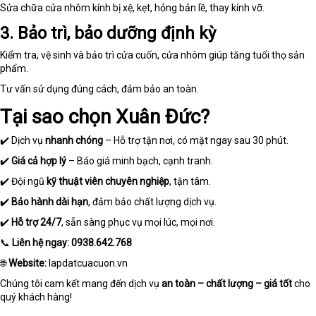
Sửa chữa cửa nhôm kính bị xệ, kẹt, hỏng bản lề, thay kính vỡ.
3. Bảo trì, bảo dưỡng định kỳ
Kiểm tra, vệ sinh và bảo trì cửa cuốn, cửa nhôm giúp tăng tuổi thọ sản
phẩm.
Tư vấn sử dụng đúng cách, đảm bảo an toàn.
Tại sao chọn Xuân Đức?
✔️ Dịch vụ
nhanh chóng
– Hỗ trợ tận nơi, có mặt ngay sau 30 phút.
✔️
Giá cả hợp lý
– Báo giá minh bạch, cạnh tranh.
✔️ Đội ngũ
kỹ thuật viên chuyên nghiệp
, tận tâm.
✔️
Bảo hành dài hạn
, đảm bảo chất lượng dịch vụ.
✔️
Hỗ trợ 24/7
, sẵn sàng phục vụ mọi lúc, mọi nơi.
📞
Liên hệ ngay:
0938.642.768
🌐
Website:
lapdatcuacuon.vn
Chúng tôi cam kết mang đến dịch vụ
an toàn – chất lượng – giá tốt
cho
quý khách hàng!