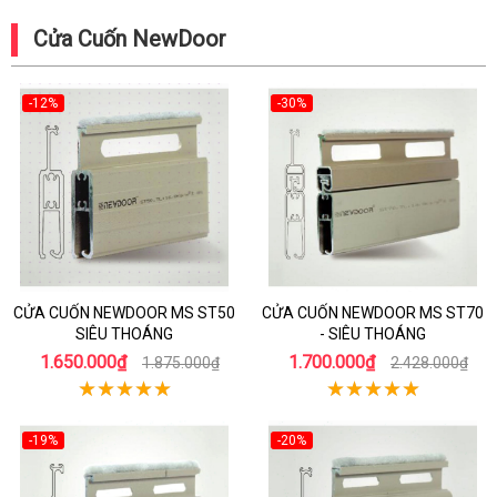
Cửa Cuốn NewDoor
-12%
-30%
CỬA CUỐN NEWDOOR MS ST50
CỬA CUỐN NEWDOOR MS ST70
SIÊU THOÁNG
- SIÊU THOÁNG
1.650.000₫
1.700.000₫
1.875.000₫
2.428.000₫
-19%
-20%