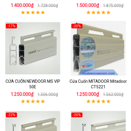
1.400.000₫
1.500.000₫
1.728.000₫
1.875.000₫
-17%
-20%
CỬA CUỐN NEWDOOR MS VIP
Cửa Cuốn MITADOOR Mitadoor
50E
CT5221
1.250.000₫
1.250.000₫
1.506.000₫
1.562.000₫
-22%
-20%