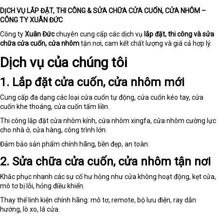
DỊCH VỤ LẮP ĐẶT, THI CÔNG & SỬA CHỮA CỬA CUỐN, CỬA NHÔM –
CÔNG TY XUÂN ĐỨC
Công ty
Xuân Đức
chuyên cung cấp các dịch vụ
lắp đặt, thi công và sửa
chữa cửa cuốn, cửa nhôm
tận nơi, cam kết chất lượng và giá cả hợp lý.
Dịch vụ của chúng tôi
1. Lắp đặt cửa cuốn, cửa nhôm mới
Cung cấp đa dạng các loại cửa cuốn tự động, cửa cuốn kéo tay, cửa
cuốn khe thoáng, cửa cuốn tấm liền.
Thi công lắp đặt cửa nhôm kính, cửa nhôm xingfa, cửa nhôm cường lực
cho nhà ở, cửa hàng, công trình lớn.
Đảm bảo sản phẩm chính hãng, bền đẹp, an toàn.
2. Sửa chữa cửa cuốn, cửa nhôm tận nơi
Khắc phục nhanh các sự cố hư hỏng như cửa không hoạt động, kẹt cửa,
mô tơ bị lỗi, hỏng điều khiển.
Thay thế linh kiện chính hãng: mô tơ, remote, bộ lưu điện, ray dẫn
hướng, lò xo, lá cửa.