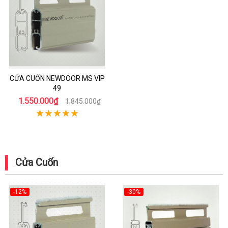
CỬA CUỐN NEWDOOR MS VIP
49
1.550.000₫
1.845.000₫
Cửa Cuốn
-12%
-30%