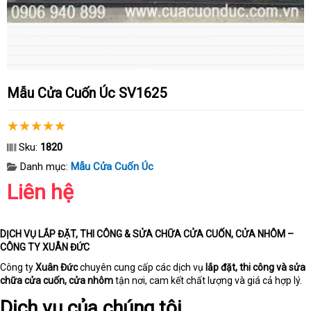
Mẫu Cửa Cuốn Úc SV1625
Sku:
1820
Danh mục:
Mẫu Cửa Cuốn Úc
Liên hệ
DỊCH VỤ LẮP ĐẶT, THI CÔNG & SỬA CHỮA CỬA CUỐN, CỬA NHÔM –
CÔNG TY XUÂN ĐỨC
Công ty
Xuân Đức
chuyên cung cấp các dịch vụ
lắp đặt, thi công và sửa
chữa cửa cuốn, cửa nhôm
tận nơi, cam kết chất lượng và giá cả hợp lý.
Dịch vụ của chúng tôi