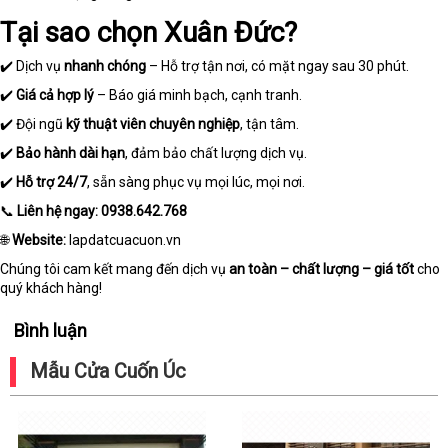
Tại sao chọn Xuân Đức?
✔️ Dịch vụ
nhanh chóng
– Hỗ trợ tận nơi, có mặt ngay sau 30 phút.
✔️
Giá cả hợp lý
– Báo giá minh bạch, cạnh tranh.
✔️ Đội ngũ
kỹ thuật viên chuyên nghiệp
, tận tâm.
✔️
Bảo hành dài hạn
, đảm bảo chất lượng dịch vụ.
✔️
Hỗ trợ 24/7
, sẵn sàng phục vụ mọi lúc, mọi nơi.
📞
Liên hệ ngay:
0938.642.768
🌐
Website:
lapdatcuacuon.vn
Chúng tôi cam kết mang đến dịch vụ
an toàn – chất lượng – giá tốt
cho
quý khách hàng!
Bình luận
Mẫu Cửa Cuốn Úc