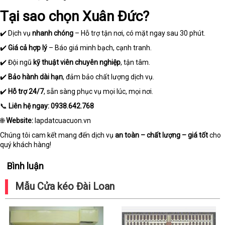
Tại sao chọn Xuân Đức?
✔️ Dịch vụ
nhanh chóng
– Hỗ trợ tận nơi, có mặt ngay sau 30 phút.
✔️
Giá cả hợp lý
– Báo giá minh bạch, cạnh tranh.
✔️ Đội ngũ
kỹ thuật viên chuyên nghiệp
, tận tâm.
✔️
Bảo hành dài hạn
, đảm bảo chất lượng dịch vụ.
✔️
Hỗ trợ 24/7
, sẵn sàng phục vụ mọi lúc, mọi nơi.
📞
Liên hệ ngay:
0938.642.768
🌐
Website:
lapdatcuacuon.vn
Chúng tôi cam kết mang đến dịch vụ
an toàn – chất lượng – giá tốt
cho
quý khách hàng!
Bình luận
Mẫu Cửa kéo Đài Loan